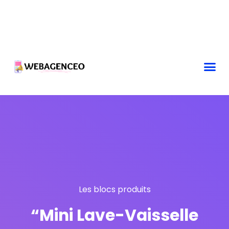
Les blocs produits
“Mini Lave-Vaisselle