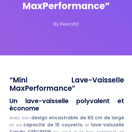
MaxPerformance”
By
Reworld
“Mini Lave-Vaisselle
MaxPerformance”
Un lave-vaisselle polyvalent et
économe
Avec son
design encastrable de 60 cm de large
et sa
capacité de 10 couverts
, le
lave-vaisselle
Candy CF5C6F0B
se veut à la fois compact et