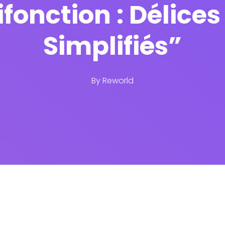
fonction : Délice
Simplifiés”
By
Reworld