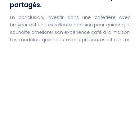
partagés.
En conclusion, investir dans une cafetière avec
broyeur est une excellente décision pour quiconque
souhaite améliorer son expérience café à la maison.
Les modèles que nous avons présentés offrent un
parfait équilibre entre qualité, fonctionnalité et prix.
Que vous soyez un amateur d’espresso ou que vous
préfériez un café filtre, ces cinq options sauront
répondre à vos besoins. N’attendez plus,
transformez votre routine caféinée et découvrez le
plaisir d’un café fraîchement moulu chaque jour,
tout en respectant votre budget !