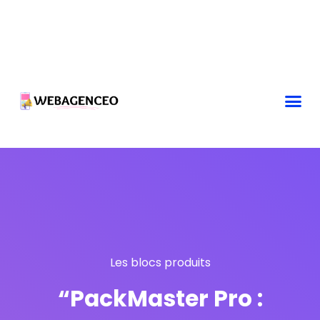
Les blocs produits
“PackMaster Pro :