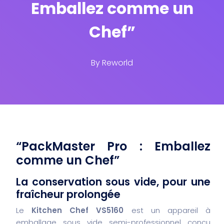
Emballez comme un
Chef”
By
Reworld
“PackMaster Pro : Emballez
comme un Chef”
La conservation sous vide, pour une
fraîcheur prolongée
Le
Kitchen Chef VS5160
est un appareil à
emballage sous vide semi-professionnel conçu