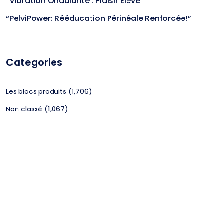
“Vibration Ondulante : Plaisir Élevé”
“PelviPower: Rééducation Périnéale Renforcée!”
Categories
(1,706)
Les blocs produits
(1,067)
Non classé
CGV
Mentions légales