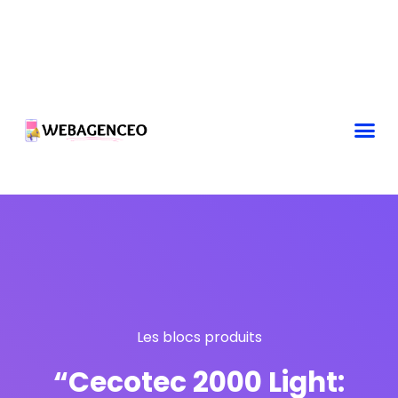
Les blocs produits
“Cecotec 2000 Light: