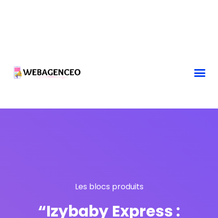
Les blocs produits
“Izybaby Express :