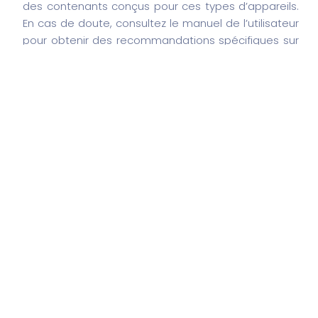
des contenants conçus pour ces types d’appareils.
En cas de doute, consultez le manuel de l’utilisateur
pour obtenir des recommandations spécifiques sur
l’utilisation du chauffe-biberon pour d’autres
aliments.
En conclusion, investir dans un chauffe-biberon
efficace et abordable est un choix judicieux pour les
jeunes parents. Que vous optiez pour le Préparateur
Beaba Bib expresso ou le Babymoov Chauffe-
biberon Tulipe, chacun de ces modèles offre une
combinaison unique de rapidité, de praticité et de
qualité. En prenant en compte vos besoins
spécifiques et votre budget, vous êtes certain de
trouver le chauffe-biberon idéal pour réchauffer les
repas de votre bébé en toute simplicité. Prenez le
temps de bien choisir, et profitez des précieux
moments passés avec votre enfant.