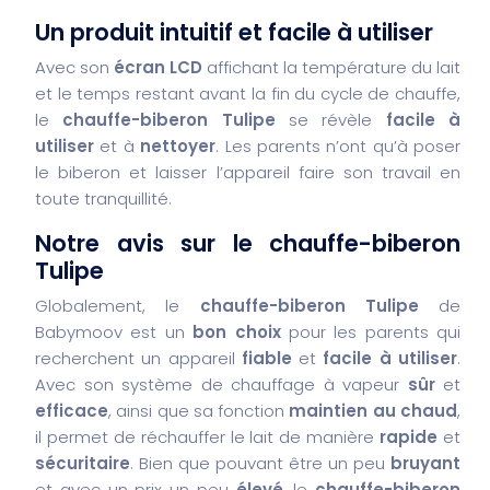
Un produit intuitif et facile à utiliser
Avec son
écran LCD
affichant la température du lait
et le temps restant avant la fin du cycle de chauffe,
le
chauffe-biberon Tulipe
se révèle
facile à
utiliser
et à
nettoyer
. Les parents n’ont qu’à poser
le biberon et laisser l’appareil faire son travail en
toute tranquillité.
Notre avis sur le chauffe-biberon
Tulipe
Globalement, le
chauffe-biberon Tulipe
de
Babymoov est un
bon choix
pour les parents qui
recherchent un appareil
fiable
et
facile à utiliser
.
Avec son système de chauffage à vapeur
sûr
et
efficace
, ainsi que sa fonction
maintien au chaud
,
il permet de réchauffer le lait de manière
rapide
et
sécuritaire
. Bien que pouvant être un peu
bruyant
et avec un prix un peu
élevé
, le
chauffe-biberon