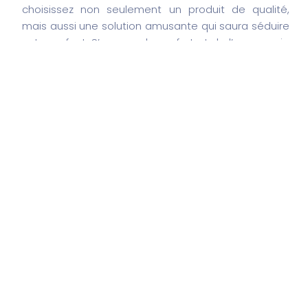
choisissez non seulement un produit de qualité,
mais aussi une solution amusante qui saura séduire
votre enfant. S’assurer du confort et de l’ergonomie
de ces pots est un facteur clé pour réussir cette
étape cruciale. Prenez le temps de faire votre choix
et offrez à votre enfant le meilleur départ possible
vers la propreté !
Search
Search