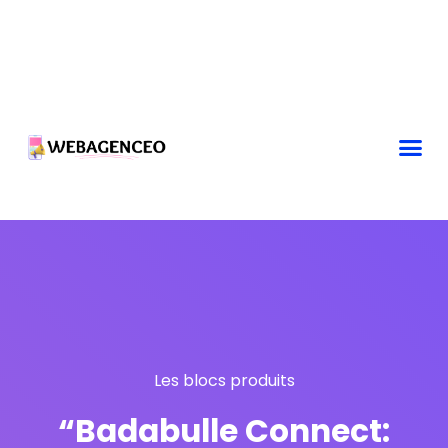
Les blocs produits
“Badabulle Connect: