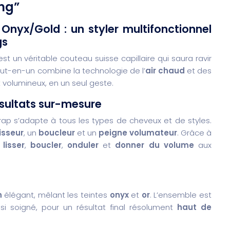
ong”
nyx/Gold : un styler multifonctionnel
gs
st un véritable couteau suisse capillaire qui saura ravir
out-en-un combine la technologie de l’
air chaud
et des
 volumineux, en un seul geste.
ésultats sur-mesure
rap s’adapte à tous les types de cheveux et de styles.
lisseur
, un
boucleur
et un
peigne volumateur
. Grâce à
,
lisser
,
boucler
,
onduler
et
donner du volume
aux
n
élégant, mêlant les teintes
onyx
et
or
. L’ensemble est
i soigné, pour un résultat final résolument
haut de