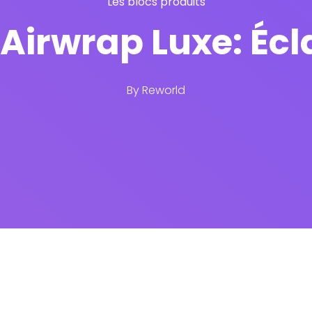
Les blocs produits
Airwrap Luxe: Écl
By
Reworld