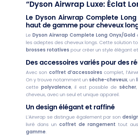
“Dyson Airwrap Luxe: Éclat L
Le Dyson Airwrap Complete Long O
haut de gamme pour cheveux lon
Le
Dyson Airwrap Complete Long Onyx/Gold
e
les adeptes des cheveux longs. Cette solution t
brosses rotatives
pour créer un style élégant et
Des accessoires variés pour des r
Avec son
coffret d’accessoires
complet, l’Airw
On y trouve notamment un
sèche-cheveux
, un
cette
polyvalence
, il est possible de
sécher
cheveux, avec un seul et unique appareil.
Un design élégant et raffiné
L’Airwrap se distingue également par son
desig
livré dans un
coffret de rangement
tout auss
gamme
.