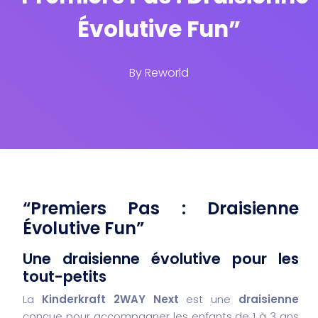
Évolutive Fun”
By
Reworld
“Premiers Pas : Draisienne
Évolutive Fun”
Une draisienne évolutive pour les
tout-petits
La
Kinderkraft 2WAY Next
est une
draisienne
conçue pour accompagner les enfants de 1 à 3 ans