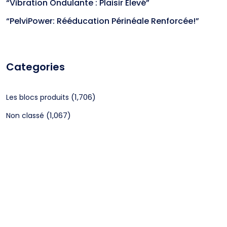
“Vibration Ondulante : Plaisir Élevé”
“PelviPower: Rééducation Périnéale Renforcée!”
Categories
(1,706)
Les blocs produits
(1,067)
Non classé
CGV
Mentions légales