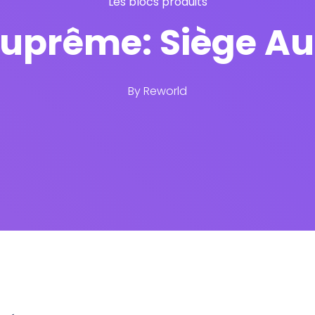
Les blocs produits
Suprême: Siège Aut
By
Reworld