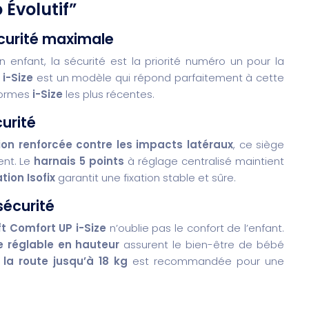
 Évolutif”
écurité maximale
on enfant, la sécurité est la priorité numéro un pour la
i-Size
est un modèle qui répond parfaitement à cette
normes
i-Size
les plus récentes.
urité
ion renforcée contre les impacts latéraux
, ce siège
ent. Le
harnais 5 points
à réglage centralisé maintient
ation Isofix
garantit une fixation stable et sûre.
sécurité
ft Comfort UP i-Size
n’oublie pas le confort de l’enfant.
e réglable en hauteur
assurent le bien-être de bébé
 la route jusqu’à 18 kg
est recommandée pour une