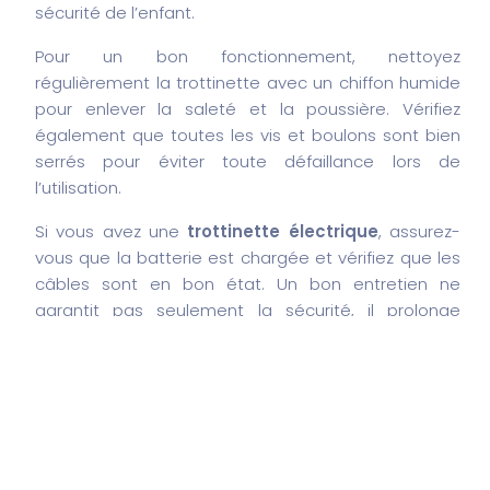
sécurité de l’enfant.
Pour un bon fonctionnement, nettoyez
régulièrement la trottinette avec un chiffon humide
pour enlever la saleté et la poussière. Vérifiez
également que toutes les vis et boulons sont bien
serrés pour éviter toute défaillance lors de
l’utilisation.
Si vous avez une
trottinette électrique
, assurez-
vous que la batterie est chargée et vérifiez que les
câbles sont en bon état. Un bon entretien ne
garantit pas seulement la sécurité, il prolonge
également la durée de vie de votre produit. Enfin,
rangez la trottinette dans un endroit sec et sécurisé
lorsqu’elle n’est pas utilisée.
Investir dans une trottinette pour enfants est bien
plus qu’un simple achat ; c’est un moyen de
favoriser l’activité physique, d’encourager