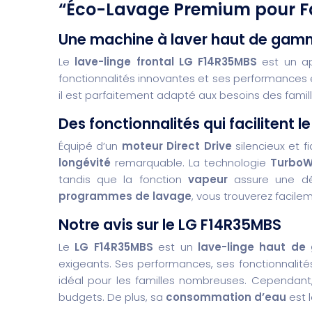
“Éco-Lavage Premium pour F
Une machine à laver haut de gamm
Le
lave-linge frontal LG F14R35MBS
est un ap
fonctionnalités innovantes et ses performances
il est parfaitement adapté aux besoins des fami
Des fonctionnalités qui facilitent 
Équipé d’un
moteur Direct Drive
silencieux et f
longévité
remarquable. La technologie
TurboW
tandis que la fonction
vapeur
assure une dé
programmes de lavage
, vous trouverez facile
Notre avis sur le LG F14R35MBS
Le
LG F14R35MBS
est un
lave-linge haut d
exigeants. Ses performances, ses fonctionnalité
idéal pour les familles nombreuses. Cependan
budgets. De plus, sa
consommation d’eau
est 