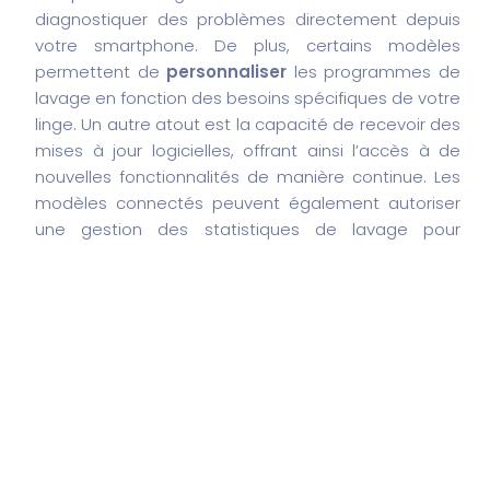
diagnostiquer des problèmes directement depuis
votre smartphone. De plus, certains modèles
permettent de
personnaliser
les programmes de
lavage en fonction des besoins spécifiques de votre
linge. Un autre atout est la capacité de recevoir des
mises à jour logicielles, offrant ainsi l’accès à de
nouvelles fonctionnalités de manière continue. Les
modèles connectés peuvent également autoriser
une gestion des statistiques de lavage pour
optimiser votre consommation d’eau et d’énergie.
Cependant, il est essentiel de vérifier la
compatibilité avec votre réseau Wi-Fi et de peser
les avantages d’une telle technologie par rapport
au coût additionnel qu’elle implique. En somme, les
lave-linges connectés offrent un confort et une
flexibilité qui peuvent être très attrayants pour ceux
qui souhaitent simplifier leurs tâches ménagères.
Choisir un lave-linge adapté à vos besoins est