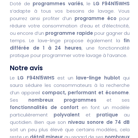
Doté de
programmes variés
, le
LG F94N15WHS
s’adapte à tous vos besoins de lavage. Vous
pourrez ainsi profiter d’un
programme éco
pour
réduire votre consommation d’eau et d’électricité,
ou encore d’un
programme rapide
pour gagner du
temps. Le lave-linge propose également la
fin
différée de 1 à 24 heures
, une fonctionnalité
pratique pour programmer votre lavage à l’avance.
Notre avis
Le
LG F94N15WHS
est un
lave-linge hublot
qui
saura séduire les consommateurs à la recherche
d’un appareil
compact, performant et économe
.
Ses
nombreux programmes
et ses
fonctionnalités de confort
en font un modèle
particulièrement
polyvalent
et
pratique
au
quotidien. Bien que son
niveau sonore de 74 dB
soit un peu plus élevé que certains modèles, cela
reste un
détail mineur
au regard de ses
nombreux